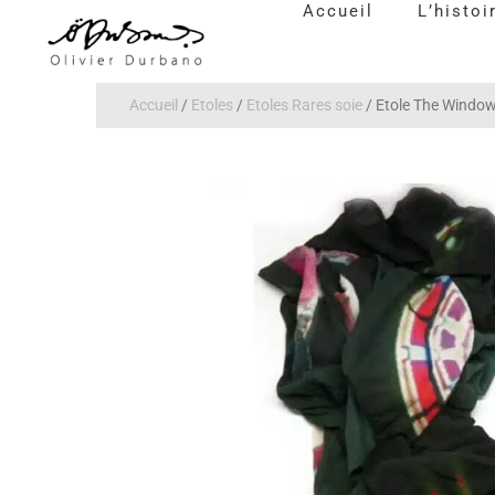
Accueil
L’histoi
Accueil
/
Etoles
/
Etoles Rares soie
/ Etole The Window