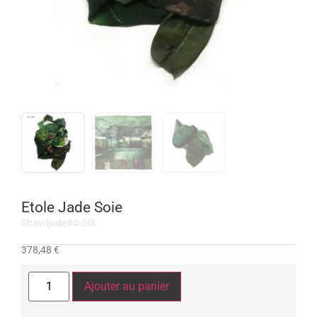
Etole Jade Soie
Shawljade#4-Silk
378,48
€
Ajouter au panier