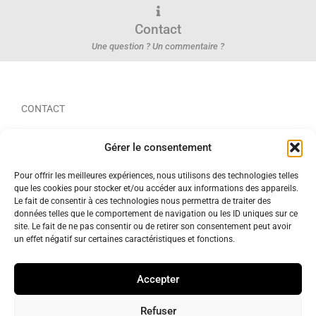
Contact
Une question ? Un commentaire ?
CONTACT
LIENS UTILES
Connexion
Gérer le consentement
S'inscrire
Pour offrir les meilleures expériences, nous utilisons des technologies telles
Panier
que les cookies pour stocker et/ou accéder aux informations des appareils.
Commander
Le fait de consentir à ces technologies nous permettra de traiter des
SUIVEZ-NOUS
données telles que le comportement de navigation ou les ID uniques sur ce
site. Le fait de ne pas consentir ou de retirer son consentement peut avoir
un effet négatif sur certaines caractéristiques et fonctions.
Accepter
Conditions Générales de Vente
Mentions légales
Refuser