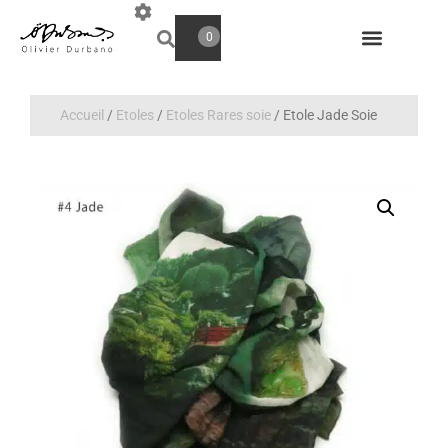
0
Accueil
/
Etoles
/
Etoles Rares soie
/ Etole Jade Soie