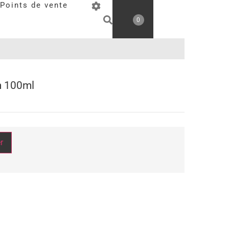
Points de vente
0
m 100ml
r