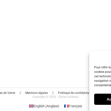
Pour offrir l
cookies pour
ces technolo
navigation ou
consentement
es de Vente
Mentions légales
Politique de confidentialité
Polit
Copyright © 2026 - Olivier Durbano
Ac
English
(
Anglais
)
Français