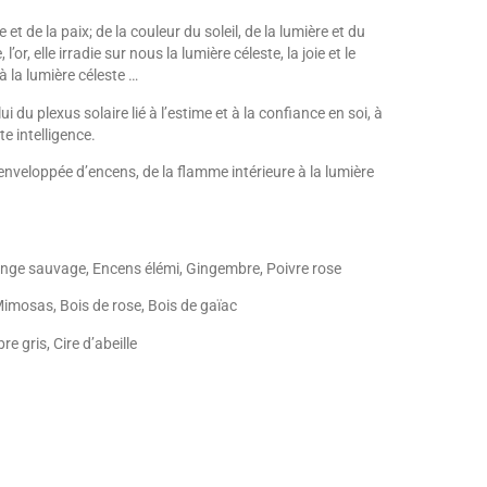
et de la paix; de la couleur du soleil, de la lumière et du
’or, elle irradie sur nous la lumière céleste, la joie et le
à la lumière céleste …
 du plexus solaire lié à l’estime et à la confiance en soi, à
e intelligence.
enveloppée d’encens, de la flamme intérieure à la lumière
Orange sauvage, Encens élémi, Gingembre, Poivre rose
Mimosas, Bois de rose, Bois de gaïac
e gris, Cire d’abeille