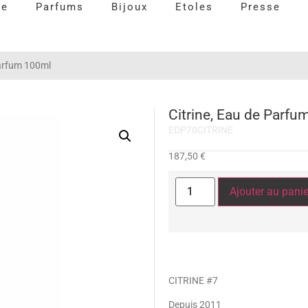
re
Parfums
Bijoux
Etoles
Presse
Parfum 100ml
Citrine, Eau de Parfu
EDP70CITRINE
187,50
€
Ajouter au panie
CITRINE #7
Depuis 2011