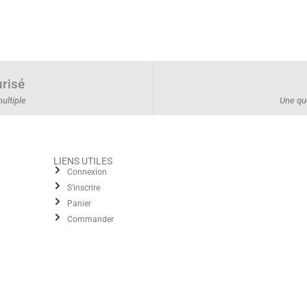
risé
ultiple
Une qu
LIENS UTILES
Connexion
S'inscrire
Panier
Commander