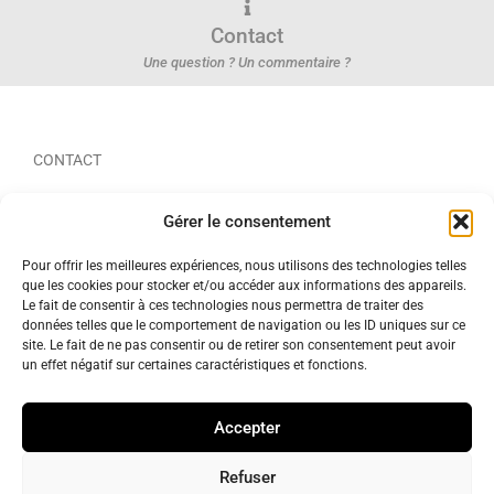
Contact
Une question ? Un commentaire ?
CONTACT
LIENS UTILES
Connexion
Gérer le consentement
S'inscrire
Pour offrir les meilleures expériences, nous utilisons des technologies telles
Panier
que les cookies pour stocker et/ou accéder aux informations des appareils.
Commander
Le fait de consentir à ces technologies nous permettra de traiter des
SUIVEZ-NOUS
données telles que le comportement de navigation ou les ID uniques sur ce
site. Le fait de ne pas consentir ou de retirer son consentement peut avoir
un effet négatif sur certaines caractéristiques et fonctions.
Accepter
Conditions Générales de Vente
Mentions légales
Refuser
Politique de confidentialité
Politique de cookies (UE)